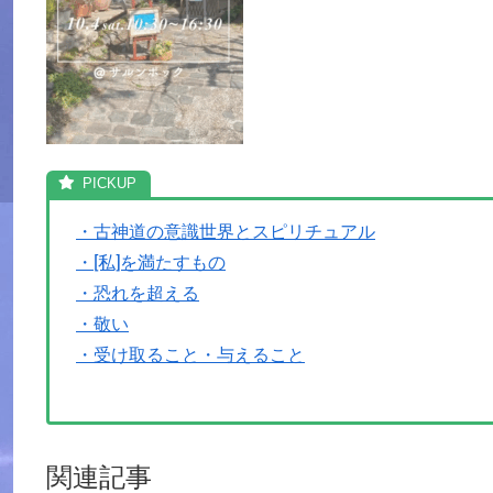
・古神道の意識世界とスピリチュアル
・[私]を満たすもの
・恐れを超える
・敬い
・受け取ること・与えること
関連記事