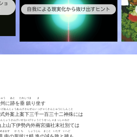
ショ
自我による現実化から抜け出すヒント
しゅう
あと
たれしづま
ま
州
に
跡
を
垂鎮
り
坐
す
きげあんじょうあんげさんぜんいっぴゃくさんじゅうにしんこと
式外案上案下三千一百三十二神殊
には
さんじょうさんげいせないげりょうぐうせっしゃまっしゃわけ
山上山下伊勢内外兩宮攝社末社別
ては
めまおす
かたち
しょうじん
まこと
いたす
いへど
清申
の
形状
は
精進
の
誠
を
致
と
雖
も