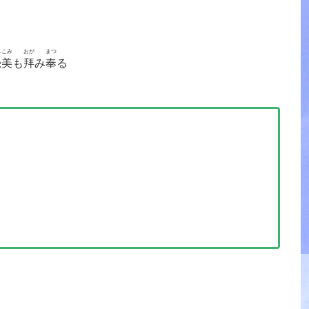
しこみ
おが
まつ
恐美
も
拜
み
奉
る