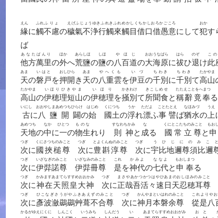
えん
ふれ
ふりょ
えげふじょうゆきふれきふれめかしくちかしおろかごころ
おか
緣
に
觸
不慮
の
穢氣不浄行觸來觸目借口借愚意
にして
犯
す
ば
あなたばんり
ほか
あらしほ
しほ
やほじ
おおうなばら
はら
のぞ
この
他方萬里
の
外
へ
荒鹽
の
鹽
の
八百道
の
大海原
に
祓
ひ
退
け
此
あま
いはと
おしひら
あま
やへくも
いづ
ちわき
ちわき
たかやま
天
の
磐戸
を
押開
き
天
の
八重雲
を
伊豆
の
千別
に
千別
て
高山
たかやま
いほりひきやま
いほり
かきわけ
きこしめせ
たたえことをへまつ
高山
の
伊穂理短山
の
伊穂理
を
掻別
て
所聞食
と
稱辭竟奉
る
いにし
おおやしまあめつちひらけ
はじめ
くにつち
うか
ただよ
ことたとえ
なほみづ
うえ
古
に
八鹽開闢
の
始
國土
の
浮
れ
漂
ふ
事譬
ば
猶水
の
上
あめつち
なか
ひとつ
ものな
すなわちかみ
な
くにとこたちのみこと
もお
天地
の
中
に
一
の
物生
れり
則神
と
成
る
國常立尊
と
つぎ
くにさつちのみこと
つぎ
とよくんぬのみこと
つぎ
うひじにのみこ
次
に
國挾槌尊
次
に
豊斟淳尊
次
に
宇比地邇尊須比邇
つぎ
いざなぎのみこと
いざなみのみこと
これ
かみよ
ななよ
もおしまつ
次
に
伊弉諾尊
伊弉冊尊
是
を
神代
の
七代
と
申奉
る
つぎ
かみますあまてらすすめおおかみ
つぎ
まさやあかつかつはやひあまのおしほみのみこと
次
に
神在天照皇大神
次
に
正哉吾活々速日天忍穂耳尊
つぎ
ひこなぎさうがやふきあえずのみこと
つぎ
かんやまといはれのみこと
これよりやお
次
に
彥波瀲鷀鷀艸葺不合尊
次
に
神月本磐余尊
從是八
かるがゆえにくに
しんこく
いうみち
しんだう
い
あまてらすすめおおがみ
おと