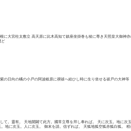
根に大宮柱太敷立 高天原に比木高知て鎮座坐掛巻も稜に尊き天照皇大御神亦
禮ど
筑紫の日向の橘の小戸の阿波岐原に禊祓へ給ひし時に生り坐せる祓戸の大神
して。靈有。 天地開闢て此方。國常立尊を拜し奉れば。 天に次玉。地に次
玉。地に次玉。人に次玉。 御末を請。信ずれば。 天狐地狐空狐赤狐白狐。 