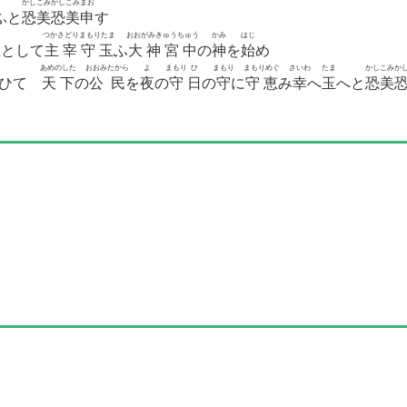
かしこみかしこみまお
ふと
恐美恐美申
す
ゃ
つかさどりまもりたま
おおがみきゅうちゅう
かみ
はじ
社
として
主宰守玉
ふ
大神宮中
の
神
を
始
め
あめのした
おおみたから
よ
まもり
ひ
まもり
まもりめぐ
さいわ
たま
かしこみか
ひて
天下
の
公民
を
夜
の
守
日
の
守
に
守恵
み
幸
へ
玉
へと
恐美