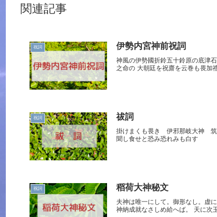
関連記事
伊勢内宮神前祝詞
祝詞
神風の伊勢國折鈴五十鈴原の底津石
之命の 大朝廷を祝齋を云巻も畏加
祓詞
祝詞
掛けまくも畏き 伊邪那岐大神 
聞し食せと恐み恐れみも白す
稻荷大神秘文
祝詞
夫神は唯一にして。御形なし。虚に
神納成就なさしめ給へば。 天に次