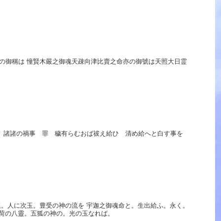
の御稱は 憧賢木嚴之御魂天疎向津比賣之命亦の御號は天照大日霊
等 諸諸の禍事 罪 穢有らむおば祓え給ひ 清め給へと白す事を
玉。人に次玉。豊受の神の流を 宇迦之御魂命と。生出給ふ。永く。
稻荷の八靈。五狐の神の。光の玉なれば。