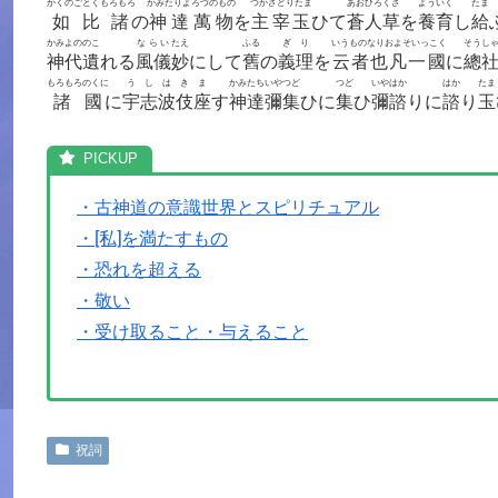
かくのごとくもろもろ
かみたりよろづのもの
つかさどりたま
あおひろくさ
よういく
たま
如比諸
の
神達萬物
を
主宰玉
ひて
蒼人草
を
養育
し
給
かみよののこ
ならい
たえ
ふる
ぎり
いうものなりおよそいっこく
そうし
神代遺
れる
風儀
妙
にして
舊
の
義理
を
云者也凡一國
に
總
もろもろのくに
うしはきま
かみたちいやつど
つど
いやはか
はか
たま
諸國
に
宇志波伎座
す
神達彌集
ひに
集
ひ
彌諮
りに
諮
り
玉
・古神道の意識世界とスピリチュアル
・[私]を満たすもの
・恐れを超える
・敬い
・受け取ること・与えること
祝詞