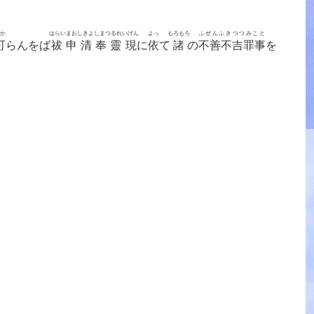
か
はらいまおしきよしまつるれいげん
よっ
もろもろ
ふぜんふきつつみこと
可
らんをば
祓申清奉靈現
に
依
て
諸
の
不善不吉罪事
を