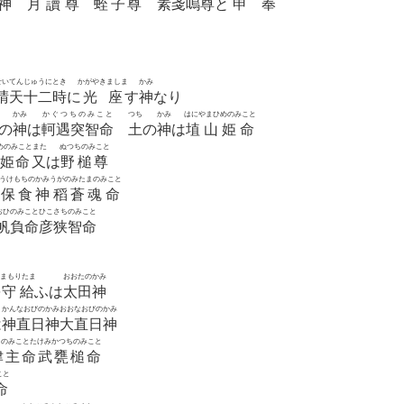
神
月讀尊
蛭子尊
素戔嗚尊
と
申奉
せいてんじゅうにとき
かがやきましま
かみ
晴天十二時
に
光座
す
神
なり
かみ
かぐつちのみこと
つち
かみ
はにやまひめのみこと
の
神
は
軻遇突智命
土
の
神
は
埴山姫命
めのみことまた
ぬつちのみこと
姫命又
は
野槌尊
うけもちのかみうがのみたまのみこと
保食神稻蒼魂命
おひのみことひこさちのみこと
帆負命彦狭智命
まもりたま
おおたのかみ
を
守給
ふは
太田神
かんなおびのかみおおなおびのかみ
は
神直日神大直日神
しのみことたけみかつちのみこと
津主命武甕槌命
こと
命