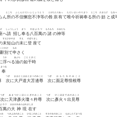
ところ
ふしんけだいふじょうとう
とがたたりあっ
ただいまいのりまつ
ところ
さまたげ
なるべ
らん
所
の
不信懈怠不浄等
の
咎祟有
て
唯今祈祷奉
る
所
の
妨
と
成
ざ
しょうしょう
まつ
やほよろづ
もろもろ
かみたち
座
へ
請招
し
奉
る
八百萬
の
諸
の
神等
すえひきやま
すえ
のぼりまし
の
末短山
の
末
に
登座
て
ことわけ
もお
辭別
て
申
さく
うか
あぶら
ごとときに
に
浮
べる
油
の
如干時
しまつる
申奉
と
つぎ
おおとじおおとまべのみこと
つぎ
おもたるのみこと
尊
次
に
大戸道大苫邊尊
次
に
面足尊惶根尊
つぎ
あまつひこほににぎのみこと
つぎ
ひこほほでみのみこと
次
に
天津彥火瓊々杵尊
次
に
彥火々出見尊
よろづ
おおがみあらはれましま
百萬
の
大神現在
す
かみ
つきよみのみこと
ひるこのみこと
すさのをのみこと
もおしたてまつる