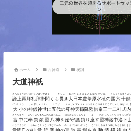
二元の世界を超えるサポートセッ
ン
ホーム
古神道
祝詞
大道神祇
きんじょうさいはいらいはいかけま
かしこ
おおやまととよあしはらみづほ
くにろくじゅうよ
謹上再拜礼拜掛間
くも
畏
き
大日本豊葦原水穂
の
國六十餘
だいしょう
しんぎしんせい
いつよ
そんじんてんそんかうりんぐぶさんじうにしんしきないし
大小
の
神儀神世
に
五代
の
尊神天孫降臨供奉三十二神式内
きうちゅう
まつりまつるちんれんはっしん
はじめまもりしづま
ま
れいしんらくちゅうらくげ
宮中
に
奉祭鎮靈八神
を
始守護鎮
り
座
す
靈神洛中洛下
たうごくうじ
かみたうしょうぶすなのかみ
みょうだうれいじょう
うごかしをきまつりはらえもおしきよ
當國氏
の
神當所産神
の
冥道靈場
を
奉動請招祓申