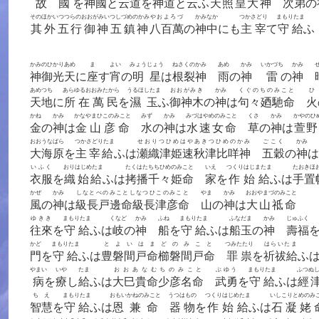
故國
を
神國
と
云道
を
神道
と
云
ふ
天照皇大神
次弟
の
そのほかいつつらのおおがみいつしづめのかみ
やおよろづ
かみ
なか
つかさどり
まもりたま
其外五行御神五鎮神
八百萬
の
神
中
にも
主宰
て
守給
ふ
かみのひかり
あめ
ま
よい
みょうじょう
ねさくのかみ
あめ
かみ
いかづち
かみ
神御光
天
に
座
す
宵
の
明星
は
根裂神
雨
の
神
雷
の
神
あめつち
あらゆるおおみたから
うるほしたま
おおがみき
かみ
くぐのちのみこと
ひ
天地
に
所在萬民
を
濕玉
ふ
御神木
の
神
は
句々廼馳命
火
かね
かみ
かなやまひこのみこと
みず
かみ
みづはやめのみこと
くさ
かみ
かやのひ
金
の
神
は
金山彦命
水
の
神
は
水速女命
草
の
神
は
萱野
おおうなばら
つかさどりたま
せおりつひめはやあきつひめのかみ
ごこく
かみ
大海原
を
主宰給
ふは
瀬織津姫速秋津比咩神
五穀
の
神
は
いふく
おりはじめたま
たくはたちちひめのみこと
いえ
つくりはじまたま
たおきほ
衣服
を
織始給
ふは
拷播千々姫命
家
を
作始給
ふは
手置
かぜ
かみ
しなとべのみことしなつひこのみこと
やま
かみ
おおやまづのみこと
風
の
神
は
級長戸邊命級長津彦命
山
の
神
は
大山祗命
ゆきき
まもりたま
くなど
かみ
ふね
まもりたま
ふなだま
かみ
じゅふく
往來
を
守給
ふは
岐
の
神
船
を
守給
ふは
船玉
の
神
壽福
かど
まもりたま
とよいはまどのみこと
つみたたり
はらいたま
門
を
守給
ふは
豊磐間戸命櫛磐間戸命
罪祟
を
祈祓給
ふ
やまい
いや
たま
おおあなむちのみこと
ぶゆう
まもりたま
ふつぬ
病
を
療
し
給
ふは
大巳貴命少彦名命
武勇
を
守給
ふは
經
ちえ
まもりたま
おもいかねのみこと
うつはもの
つくりはじめたま
いしこりとめのみ
智慧
を
守給
ふは
恩兼命
器物
を
作始給
ふは
石凝姥