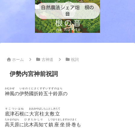
自然農法シェア畑 根の
音
ホーム
古神道
祝詞
伊勢内宮神前祝詞
かむかぜ
いせのくにさくすずいすずのはら
神風
の
伊勢國折鈴五十鈴原
の
そこついはね
おおみやばしらふとしきたて
底津石根
に
大宮柱太敷立
たかまのはら
ひぎたかしり
しづまりましますかけまく
高天原
に
比木高知
て
鎮座坐掛巻
も