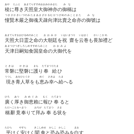
あや
たふと
あまてらすすめおおみかみまた
みな
稜
に
尊
き
天照皇大御神亦
の
御稱
は
つきさかきいづのみたまあまざかるむかつびめのみことまた
みな
憧賢木嚴之御魂天疎向津比賣之命亦
の
御號
は
あまてらすおおひるめのみこと
おおみか
いはいまつり
いはまく
かいこかれ
天照大日霊之命
の
大朝廷
を
祝齋
を
云巻
も
畏加禮
ど
あまつひつぎしろしめすすめらみこと
おおみよ
天津日嗣知食国皇命
の
大御代
を
ときは
かきは
まも
たてまつりたま
常磐
に
堅磐
に
護
り
奉給
ひ
うつし
あをひとぐさ
めぐ
さきは
たま
現
き
青人草
をも
恵
み
幸
へ
給
へる
ひろ
あつ
みめぐみ
むく
たてまつ
廣
く
厚
き
御恵賴
に
報
ひ
奉
ると
ただへごとをへまつ
おろが
たてまつ
さま
稱辭竟奉
りて
拜
み
奉
る
状
を
たひら
やすら
きこしめせ
かしこ
かしこ
まお
平
けく
安
けく
聞食
と
恐
み
恐
みを
白
す