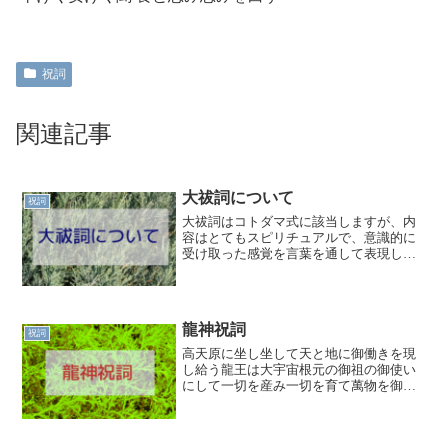
祝詞
関連記事
大祓詞について
祝詞
大祓詞はコトダマ式に該当しますが、内
容はとてもスピリチュアルで、意識的に
受け取った感覚を言葉を通して表現した
ものだと考えています。それもフラクタ
ル構造をしているので、視点を宇宙や地
球においたり、日本という国においた
り、人間においたりすることで規模が変
龍神祝詞
化するのですが、構造が相似になってい
祝詞
ると捉えています。
高天原に坐し坐して天と地に御働きを現
し給う龍王は大宇宙根元の御祖の御使い
にして一切を産み一切を育て萬物を御支
配あらせ給う王神なれば一二三四五六七
八九十の十種の御寶を己がすがたと変じ
給いて自在自由に天界地界人界を治め給