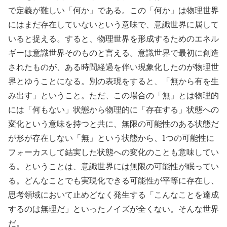
で定義が難しい「何か」である。この「何か」は物理世界
にはまだ存在していないという意味で、意識世界に属して
いると捉える。すると、物理世界を形成するためのエネル
ギーは意識世界そのものと言える。意識世界で最初に創造
されたものが、ある時間経過を伴い現象化したのが物理世
界とゆうことになる。別の表現をすると、「無から有を生
み出す」ということ。ただ、この場合の「無」とは物理的
には「何もない」状態から物理的に「存在する」状態への
変化という意味を持つと共に、無限の可能性のある状態だ
が形が存在しない「無」という状態から、1つの可能性に
フォーカスして結実した状態への変化のことも意味してい
る。ということは、意識世界には無限の可能性が眠ってい
る。どんなことでも実現化できる可能性が平等に存在し、
思考領域において止めどなく発生する「こんなことを達成
するのは無理だ」といったノイズが全くない。そんな世界
だ。