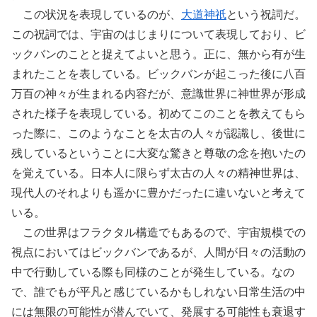
この状況を表現しているのが、
大道神祇
という祝詞だ。
この祝詞では、宇宙のはじまりについて表現しており、ビ
ックバンのことと捉えてよいと思う。正に、無から有が生
まれたことを表している。ビックバンが起こった後に八百
万百の神々が生まれる内容だが、意識世界に神世界が形成
された様子を表現している。初めてこのことを教えてもら
った際に、このようなことを太古の人々が認識し、後世に
残しているということに大変な驚きと尊敬の念を抱いたの
を覚えている。日本人に限らず太古の人々の精神世界は、
現代人のそれよりも遥かに豊かだったに違いないと考えて
いる。
この世界はフラクタル構造でもあるので、宇宙規模での
視点においてはビックバンであるが、人間が日々の活動の
中で行動している際も同様のことが発生している。なの
で、誰でもが平凡と感じているかもしれない日常生活の中
には無限の可能性が潜んでいて、発展する可能性も衰退す