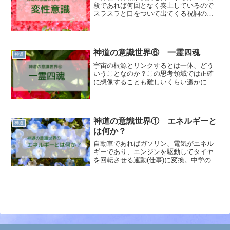
段であれば何回となく奏上しているので
スラスラと口をついて出てくる祝詞の内
容をわざわざ紙に書いて読み上げるのは
なぜか。それは、祝詞を奏上する際に変
性意識状態になっているためだ。
神道の意識世界⑥ 一霊四魂
神道
宇宙の根源とリンクするとは一体、どう
いうことなのか？この思考領域では正確
に想像することも難しいくらい遥かに広
い空間を、遥か昔から今も創造し続けて
いるエネルギーのほんの僅かな一部に触
れる、一体化するということです。なの
で、思考領域の常識では説明がつかない
神道の意識世界① エネルギーと
状態を体験できる可能性があります。
神道
は何か？
自動車であればガソリン、電気がエネル
ギーであり、エンジンを駆動してタイヤ
を回転させる運動(仕事)に変換。中学の物
理では、熱、位置(高さ)もエネルギーとい
うことを習っている。つまり、「なにか
の仕事を行うための源」と定義できる。