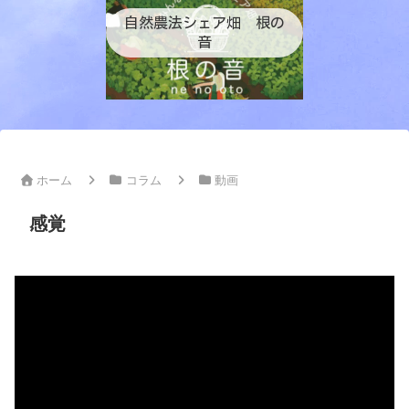
自然農法シェア畑 根の
音
ホーム
コラム
動画
感覚